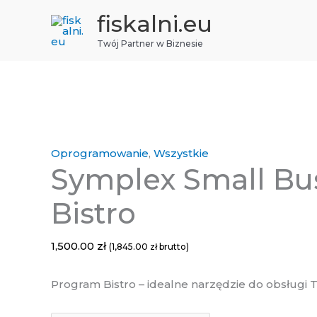
Przejdź
fiskalni.eu
do
Twój Partner w Biznesie
treści
ilość
Symplex
Small
Oprogramowanie
,
Wszystkie
Symplex Small Bu
Business
Bistro
Bistro
1,500.00
zł
(
1,845.00
zł
brutto)
Program Bistro – idealne narzędzie do obsługi T