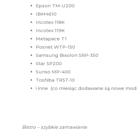
Epson TM-U200
IBM4610
Incotex 118K
Incotex 119K
Metapace T1
Posnet WTP-150
Samsung Bixolon SRP-350
Star SP200
Sunso MP-400
Toshiba TRST-10
i inne (co miesiąc dodawane są nowe mode
Bistro – szybkie zamawianie