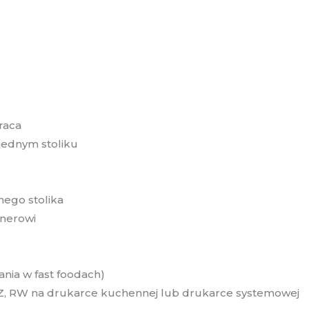
raca
jednym stoliku
nego stolika
lnerowi
nia w fast foodach)
Z, RW na drukarce kuchennej lub drukarce systemowej