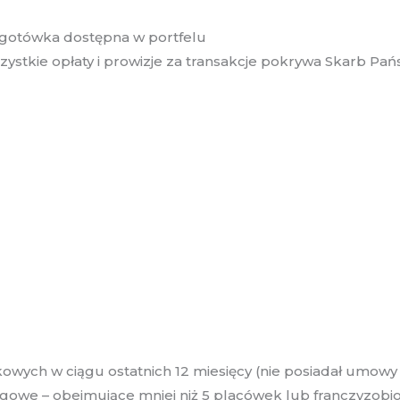
go gotówka dostępna w portfelu
zystkie opłaty i prowizje za transakcje pokrywa Skarb Pań
owych w ciągu ostatnich 12 miesięcy (nie posiadał umow
we – obejmujące mniej niż 5 placówek lub franczyzobior