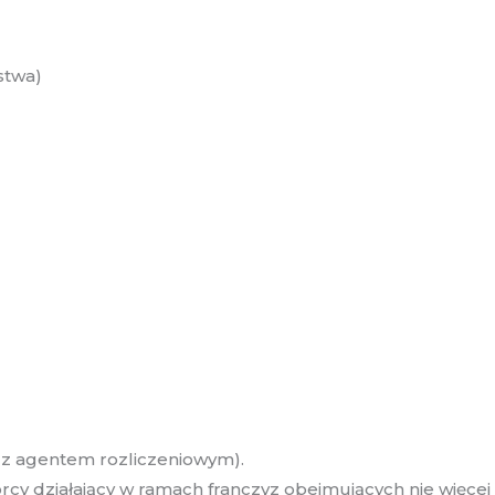
stwa)
y z agentem rozliczeniowym).
cy działający w ramach franczyz obejmujących nie więcej