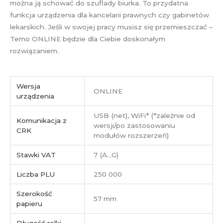
można ją schować do szuflady biurka. To przydatna
funkcja urządzenia dla kancelarii prawnych czy gabinetów
lekarskich. Jeśli w swojej pracy musisz się przemieszczać –
Temo ONLINE będzie dla Ciebie doskonałym
rozwiązaniem.
Wersja
ONLINE
urządzenia
USB (net), WiFi* (*zależnie od
Komunikacja z
wersji/po zastosowaniu
CRK
modułów rozszerzeń)
Stawki VAT
7 (A…G)
Liczba PLU
250 000
Szerokość
57 mm
papieru
Długość rolki