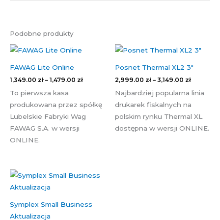
Podobne produkty
Zakres
Zakres
cen:
cen:
od
od
FAWAG Lite Online
Posnet Thermal XL2 3″
1,349.00 zł
2,999.00
do
do
1,349.00
zł
–
1,479.00
zł
2,999.00
zł
–
3,149.00
zł
1,479.00 zł
3,149.00 
To pierwsza kasa
Najbardziej popularna linia
produkowana przez spółkę
drukarek fiskalnych na
Lubelskie Fabryki Wag
polskim rynku Thermal XL
FAWAG S.A. w wersji
dostępna w wersji ONLINE.
ONLINE.
Symplex Small Business
Aktualizacja