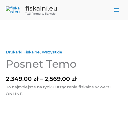
Przejdź
fiskalni.eu
do
Twój Partner w Biznesie
treści
Zakres
ilość
cen:
Posnet
od
Drukarki Fiskalne
,
Wszystkie
Temo
2,349.00 zł
Posnet Temo
do
2,569.00 zł
2,349.00
zł
–
2,569.00
zł
To najmniejsze na rynku urządzenie fiskalne w wersji
ONLINE.