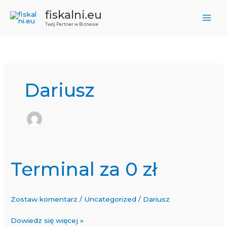
Przejdź
fiskalni.eu
do
Twój Partner w Biznesie
treści
Dariusz
Terminal za 0 zł
Terminal
za
0
Zostaw komentarz
/
Uncategorized
/
Dariusz
zł
Dowiedz się więcej »